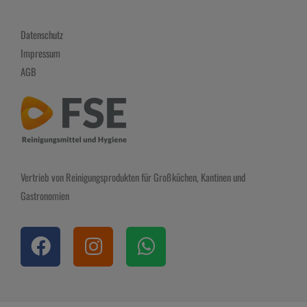
Datenschutz
Impressum
AGB
Vertrieb von Reinigungsprodukten für Großküchen, Kantinen und
Gastronomien
F
I
W
a
n
h
c
s
a
e
t
t