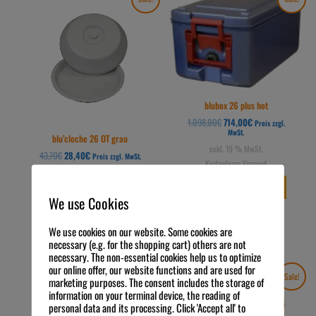
Preis
Preis
Preis
Preis
war:
ist:
war:
ist:
43,70€
28,40€.
1.098,00€
714,00€.
blubox 26 plus hot
1.098,00
€
714,00
€
Preis zzgl.
MwSt.
blu’cloche 26 OT grau
exkl. 19 % MwSt.
43,70
€
28,40
€
Preis zzgl. MwSt.
Kostenloser Versand
exkl. 19 % MwSt.
IN DEN WARENKORB
Kostenloser Versand
We use Cookies
IN DEN WARENKORB
We use cookies on our website. Some cookies are
necessary (e.g. for the shopping cart) others are not
necessary. The non-essential cookies help us to optimize
our online offer, our website functions and are used for
Ursprünglicher
Aktueller
Ursprünglicher
Aktueller
Sale!
Sale!
Preis
Preis
Preis
Preis
marketing purposes. The consent includes the storage of
war:
ist:
war:
ist:
information on your terminal device, the reading of
193,00€
125,00€.
298,00€
194,00€.
personal data and its processing. Click 'Accept all' to