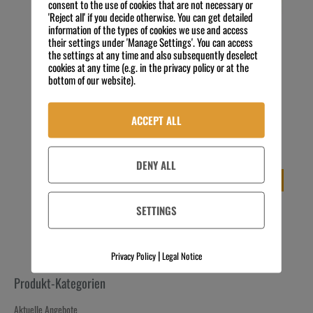
consent to the use of cookies that are not necessary or
'Reject all' if you decide otherwise. You can get detailed
information of the types of cookies we use and access
their settings under 'Manage Settings'. You can access
the settings at any time and also subsequently deselect
cookies at any time (e.g. in the privacy policy or at the
bottom of our website).
blu’tray italy
blubox 26 smart eco
193,00
€
125,00
€
298,00
€
194,00
€
Preis zzgl.
Preis zzgl.
ACCEPT ALL
MwSt.
MwSt.
exkl. 19 % MwSt.
exkl. 19 % MwSt.
Kostenloser Versand
Kostenloser Versand
DENY ALL
IN DEN WARENKORB
IN DEN WARENKORB
SETTINGS
|
Privacy Policy
Legal Notice
Produkt-Kategorien
Aktuelle Angebote