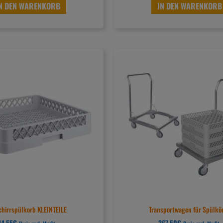
N DEN WARENKORB
IN DEN WARENKORB
chirrspülkorb KLEINTEILE
Transportwagen für Spülkö
14,55
€
367,50
€