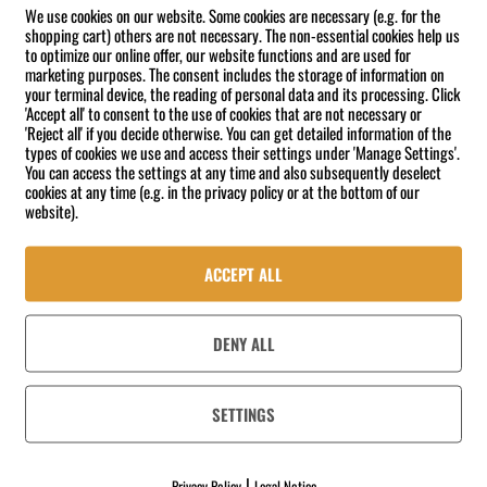
We use cookies on our website. Some cookies are necessary (e.g. for the
e. Sie sorgen dafür, dass Teller, Besteck, Gläser oder Kleinteile sicher dur
shopping cart) others are not necessary. The non-essential cookies help us
to optimize our online offer, our website functions and are used for
örbe und Universalkörbe helfen dabei, den Spülbereich besser zu organisiere
marketing purposes. The consent includes the storage of information on
your terminal device, the reading of personal data and its processing. Click
n Ablauf verbessern. Sie eignen sich besonders für größere Küchen, Kanti
'Accept all' to consent to the use of cookies that are not necessary or
'Reject all' if you decide otherwise. You can get detailed information of the
aumbildung den Spül- oder Reinigungsprozess beeinträchtigt.
types of cookies we use and access their settings under 'Manage Settings'.
You can access the settings at any time and also subsequently deselect
 und unterstützt bei der Auswahl geeigneter Produkte für Ihren Betrieb.
cookies at any time (e.g. in the privacy policy or at the bottom of our
website).
ACCEPT ALL
DENY ALL
SETTINGS
|
Privacy Policy
Legal Notice