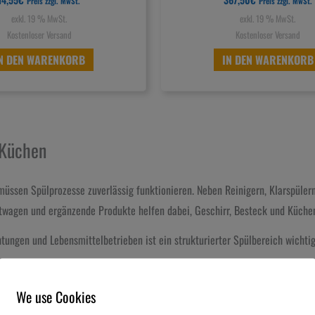
Preis zzgl. MwSt.
Preis zzgl. MwSt.
exkl. 19 % MwSt.
exkl. 19 % MwSt.
Kostenloser Versand
Kostenloser Versand
N DEN WARENKORB
IN DEN WARENKORB
 Küchen
üssen Spülprozesse zuverlässig funktionieren. Neben Reinigern, Klarspüler
twagen und ergänzende Produkte helfen dabei, Geschirr, Besteck und Küchenut
tungen und Lebensmittelbetrieben ist ein strukturierter Spülbereich wichti
 Spülprozess
We use Cookies