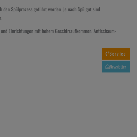
ch den Spülprozess geführt werden. Je nach Spülgut sind
n.
nen und Einrichtungen mit hohem Geschirraufkommen. Antischaum-
Service
Newsletter