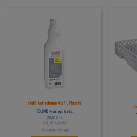
etolit Antischaum 4 x 1 L Flasche
Ge
83,64
€
Preis zzgl. MwSt.
20,91
€
/
l
exkl. 19 % MwSt.
Kostenloser Versand