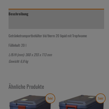
Beschreibung
Rezensionen (0)
Getränketransportbehälter blu’therm 20 liquid mit Tropfwanne
Füllinhalt: 20 l
L/B/H (mm): 360 x 255 x 713 mm
Gewicht: 6,8 kg
Ähnliche Produkte
Ursprünglicher
Aktueller
Ursprünglicher
Aktueller
Sale!
Sale!
Preis
Preis
Preis
Preis
war:
ist:
war:
ist:
1.138,00€
739,00€.
1.098,00€
714,00€.