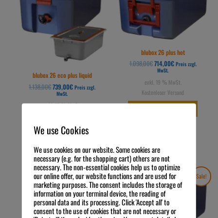
blubox 26 plus hot
1.098,00
€
714,00
€
Preis zzgl.
MwSt.
blubox 26 eco plus liquid
exkl. 19 % MwSt.
1.138,00
€
739,00
€
Preis zzgl.
Kostenloser Versand
MwSt.
exkl. 19 % MwSt.
IN DEN WARENKORB
Kostenloser Versand
We use Cookies
IN DEN WARENKORB
We use cookies on our website. Some cookies are
necessary (e.g. for the shopping cart) others are not
necessary. The non-essential cookies help us to optimize
Ursprünglicher
Aktueller
Ursprünglicher
Aktueller
our online offer, our website functions and are used for
Sale!
Sale!
Preis
Preis
Preis
Preis
marketing purposes. The consent includes the storage of
war:
ist:
war:
ist:
598,00€
389,00€.
328,00€
214,00€.
information on your terminal device, the reading of
personal data and its processing. Click 'Accept all' to
consent to the use of cookies that are not necessary or