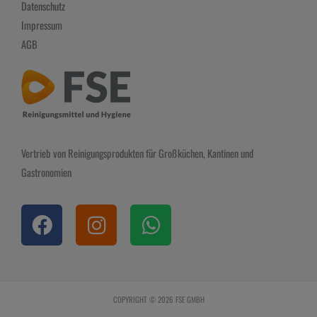
Datenschutz
Impressum
AGB
Vertrieb von Reinigungsprodukten für Großküchen, Kantinen und
Gastronomien
F
I
W
a
n
h
c
s
a
e
t
t
b
a
s
COPYRIGHT © 2026 FSE GMBH
o
g
a