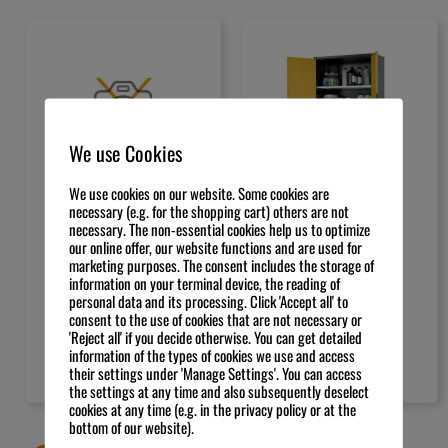
We use Cookies
NICHT VORRÄTIG
We use cookies on our website. Some cookies are
necessary (e.g. for the shopping cart) others are not
Chemikalienschrank
necessary. The non-essential cookies help us to optimize
etolmat ZDE 1 mit
Systema
our online offer, our website functions and are used for
Zubehör
marketing purposes. The consent includes the storage of
932,00
€
Preis zzgl. MwSt.
information on your terminal device, the reading of
139,00
€
Preis zzgl. MwSt.
exkl. 19 % MwSt.
personal data and its processing. Click 'Accept all' to
exkl. 19 % MwSt.
Kostenloser Versand
consent to the use of cookies that are not necessary or
Kostenloser Versand
'Reject all' if you decide otherwise. You can get detailed
IN DEN
information of the types of cookies we use and access
WEITERLESEN
WARENKORB
their settings under 'Manage Settings'. You can access
the settings at any time and also subsequently deselect
cookies at any time (e.g. in the privacy policy or at the
bottom of our website).