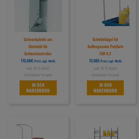
Schwenkplatte aus
Schiebebügel für
Edelstahl für
Auffangwanne PolySafe
Schlauchaufroller
FSR 6.2
175,00
€
73,50
€
Preis zzgl. MwSt.
Preis zzgl. MwSt.
exkl. 19 % MwSt.
exkl. 19 % MwSt.
Kostenloser Versand
Kostenloser Versand
IN DEN
IN DEN
WARENKORB
WARENKORB