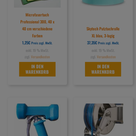
Microfasertuch
Professional 300, 40 x
40 cm verschiedene
Skytech Putztuchrolle
Farben
XL blau, 3-lagig
1,25
€
37,35
€
Preis zzgl. MwSt.
Preis zzgl. MwSt.
exkl. 19 % MwSt.
exkl. 19 % MwSt.
zzgl.
Versandkosten
zzgl.
Versandkosten
IN DEN
IN DEN
WARENKORB
WARENKORB