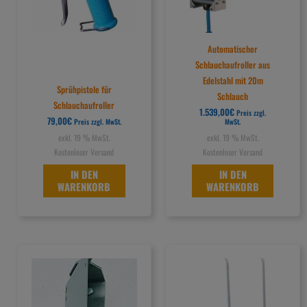
Automatischer
Schlauchaufroller aus
Edelstahl mit 20m
Sprühpistole für
Schlauch
Schlauchaufroller
1.539,00
€
Preis zzgl.
79,00
€
Preis zzgl. MwSt.
MwSt.
exkl. 19 % MwSt.
exkl. 19 % MwSt.
Kostenloser Versand
Kostenloser Versand
IN DEN
IN DEN
WARENKORB
WARENKORB