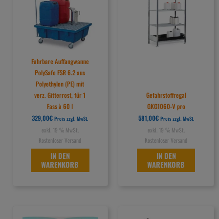
Fahrbare Auffangwanne
PolySafe FSR 6.2 aus
Polyethylen (PE) mit
verz. Gitterrost, für 1
Gefahrstoffregal
Fass à 60 l
GKG1060-V pro
329,00
€
581,00
€
Preis zzgl. MwSt.
Preis zzgl. MwSt.
exkl. 19 % MwSt.
exkl. 19 % MwSt.
Kostenloser Versand
Kostenloser Versand
IN DEN
IN DEN
WARENKORB
WARENKORB