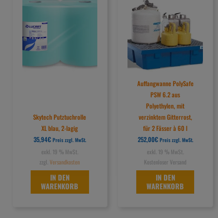
Auffangwanne PolySafe
PSW 6.2 aus
Polyethylen, mit
Skytech Putztuchrolle
verzinktem Gitterrost,
XL blau, 2-lagig
für 2 Fässer à 60 l
35,94
€
252,00
€
Preis zzgl. MwSt.
Preis zzgl. MwSt.
exkl. 19 % MwSt.
exkl. 19 % MwSt.
zzgl.
Versandkosten
Kostenloser Versand
IN DEN
IN DEN
WARENKORB
WARENKORB