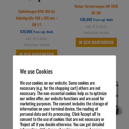
Rieber Servierwagen SW-1050
Tablettwagen RTW 106 für
RL-2M
Tablettgröße 530 x 325 mm –
430,00
€
Preis zzgl. MwSt.
GN 1/1
exkl. 19 % MwSt.
625,00
€
Preis zzgl. MwSt.
Kostenloser Versand
exkl. 19 % MwSt.
IN DEN WARENKORB
Kostenloser Versand
IN DEN WARENKORB
We use Cookies
We use cookies on our website. Some cookies are
necessary (e.g. for the shopping cart) others are not
necessary. The non-essential cookies help us to optimize
our online offer, our website functions and are used for
marketing purposes. The consent includes the storage of
information on your terminal device, the reading of
personal data and its processing. Click 'Accept all' to
consent to the use of cookies that are not necessary or
'Reject all' if you decide otherwise. You can get detailed