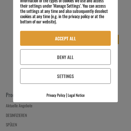
information of the types of cookies we use and access
Rieber Servierwagen SW-
their settings under 'Manage Settings'. You can access
Tablettwagen RTW 205 für
1060 RL-3M
the settings at any time and also subsequently deselect
Tablettgröße 530 x 325 mm –
cookies at any time (e.g. in the privacy policy or at the
535,00
€
Preis zzgl. MwSt.
bottom of our website).
GN 1/1
exkl. 19 % MwSt.
839,00
€
Preis zzgl. MwSt.
Kostenloser Versand
exkl. 19 % MwSt.
ACCEPT ALL
IN DEN WARENKORB
Kostenloser Versand
IN DEN WARENKORB
DENY ALL
SETTINGS
Produkt-Kategorien
|
Privacy Policy
Legal Notice
Aktuelle Angebote
DESINFIZIEREN
SPÜLEN