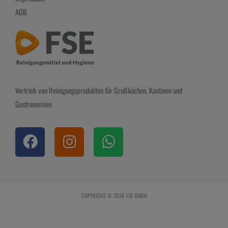
AGB
Vertrieb von Reinigungsprodukten für Großküchen, Kantinen und
Gastronomien
F
I
W
a
n
h
c
s
a
e
t
t
b
a
s
COPYRIGHT © 2026 FSE GMBH
o
g
a
o
r
p