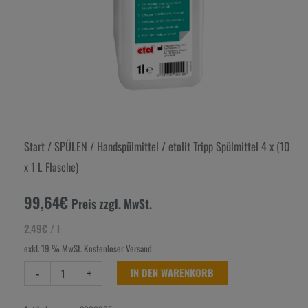
Start
/
SPÜLEN
/
Handspülmittel
/ etolit Tripp Spülmittel 4 x (10
x 1 L Flasche)
99,64
€
Preis zzgl. MwSt.
2,49
€
/
l
exkl. 19 % MwSt.
Kostenloser Versand
-
+
IN DEN WARENKORB