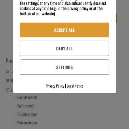
the settings at any time and also subsequently deselect
exkl. 19 % MwSt.
exkl. 19 % MwSt.
cookies at any time (e.g. in the privacy policy or at the
Kostenloser Versand
Kostenloser Versand
bottom of our website).
IN DEN WARENKORB
IN DEN WARENKORB
ACCEPT ALL
DENY ALL
Produkt-Kategorien
SETTINGS
Aktuelle Angebote
DESINFIZIEREN
|
Privacy Policy
Legal Notice
SPÜLEN
Dosiertechnik
Spülzubehör
Flüssigreiniger
Pulverreiniger