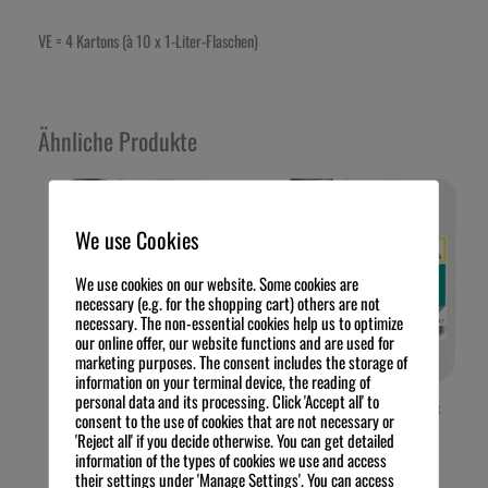
VE = 4 Kartons (à 10 x 1-Liter-Flaschen)
Ähnliche Produkte
We use Cookies
We use cookies on our website. Some cookies are
necessary (e.g. for the shopping cart) others are not
necessary. The non-essential cookies help us to optimize
our online offer, our website functions and are used for
marketing purposes. The consent includes the storage of
information on your terminal device, the reading of
personal data and its processing. Click 'Accept all' to
etolit Tripp Spülmittel 4 x 10 L
etolit Geschirrspülmittel 4 x
consent to the use of cookies that are not necessary or
Kanister
10 L Kanister
'Reject all' if you decide otherwise. You can get detailed
information of the types of cookies we use and access
78,88
€
106,44
€
Preis zzgl. MwSt.
Preis zzgl. MwSt.
their settings under 'Manage Settings'. You can access
1,97
€
/
l
2,66
€
/
l