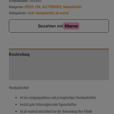
Artikelnummer:
2000865
Kategorien:
SPÜLEN
,
ETOL
,
ALLE PRODUKTE
,
Handspülmittel
Schlagwörter:
etolit
,
Handspülmittel
,
ph-neutral
Beschreibung
Zusätzliche Information
Rezensionen (0)
Handspülmittel
ist ein reinigungsaktives und preisgünstiges Handspülmittel
besitzt gute fettemulgierende Eigenschaften
ist ph-neutral und schont bei der Anwendung Ihre Hände