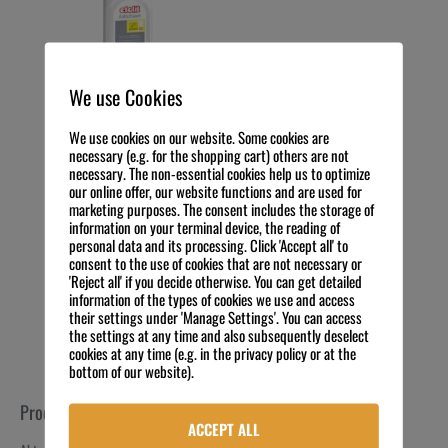
We use Cookies
etolit Antischaum 4 x 1 L
We use cookies on our website. Some cookies are
Flasche
necessary (e.g. for the shopping cart) others are not
necessary. The non-essential cookies help us to optimize
83,64
€
Preis zzgl. MwSt.
our online offer, our website functions and are used for
20,91
€
/
l
marketing purposes. The consent includes the storage of
exkl. 19 % MwSt.
information on your terminal device, the reading of
Kostenloser Versand
personal data and its processing. Click 'Accept all' to
consent to the use of cookies that are not necessary or
IN DEN WARENKORB
'Reject all' if you decide otherwise. You can get detailed
information of the types of cookies we use and access
their settings under 'Manage Settings'. You can access
the settings at any time and also subsequently deselect
cookies at any time (e.g. in the privacy policy or at the
bottom of our website).
Produkt-Kategorien
ACCEPT ALL