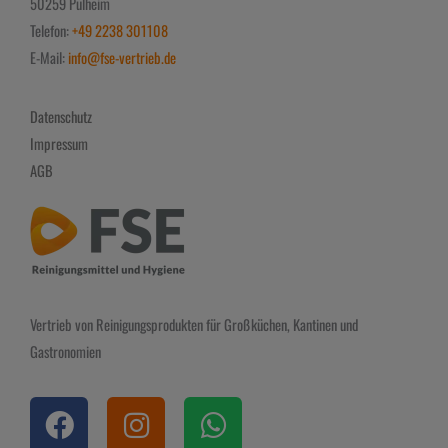
50259 Pulheim
Telefon:
+49 2238 301108
E-Mail:
info@fse-vertrieb.de
Datenschutz
Impressum
AGB
Vertrieb von Reinigungsprodukten für Großküchen, Kantinen und
Gastronomien
F
I
W
a
n
h