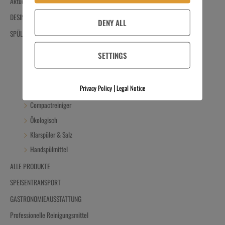
Aktuelle Angebote
DESINFIZIEREN
DENY ALL
SPÜLEN
Dosiertechnik
SETTINGS
Spülzubehör
Flüssigreiniger
|
Privacy Policy
Legal Notice
Pulverreiniger
Compactreiniger
Ökologisch
Klarspüler & Salz
Handspülmittel
ALLE PRODUKTE
SPEISENTRANSPORT
GASTRONOMIEAUSSTATTUNG
Professionelle Reinigungsmittel