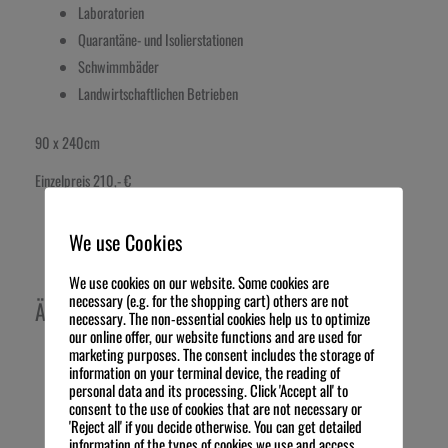
Laboratorien
Quarantäne- und Isolierstationen
Schwimmbäder
Landwirtschaftlichen Betrieben
90 x 240cm
Einzelpreis 210,- €
We use Cookies
We use cookies on our website. Some cookies are
necessary (e.g. for the shopping cart) others are not
Ähnliche Produkte
necessary. The non-essential cookies help us to optimize
our online offer, our website functions and are used for
marketing purposes. The consent includes the storage of
information on your terminal device, the reading of
personal data and its processing. Click 'Accept all' to
consent to the use of cookies that are not necessary or
'Reject all' if you decide otherwise. You can get detailed
information of the types of cookies we use and access