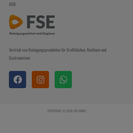
AGB
Vertrieb von Reinigungsprodukten für Großküchen, Kantinen und
Gastronomien
F
I
W
a
n
h
c
s
a
e
t
t
b
a
s
COPYRIGHT © 2026 FSE GMBH
o
g
a
o
r
p