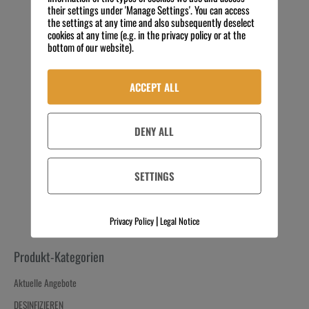
their settings under 'Manage Settings'. You can access
the settings at any time and also subsequently deselect
cookies at any time (e.g. in the privacy policy or at the
bottom of our website).
Doyen F40 10 L Kanister
ACCEPT ALL
56,02
€
Preis zzgl. MwSt.
5,60
€
/
kg
exkl. 19 % MwSt.
DENY ALL
Kostenloser Versand
IN DEN WARENKORB
SETTINGS
|
Privacy Policy
Legal Notice
Produkt-Kategorien
Aktuelle Angebote
DESINFIZIEREN