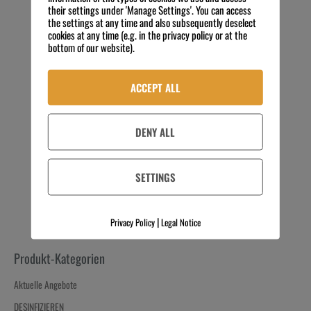
their settings under 'Manage Settings'. You can access
the settings at any time and also subsequently deselect
cookies at any time (e.g. in the privacy policy or at the
bottom of our website).
Doyen F40 10 L Kanister
ACCEPT ALL
56,02
€
Preis zzgl. MwSt.
5,60
€
/
kg
exkl. 19 % MwSt.
DENY ALL
Kostenloser Versand
IN DEN WARENKORB
SETTINGS
|
Privacy Policy
Legal Notice
Produkt-Kategorien
Aktuelle Angebote
DESINFIZIEREN