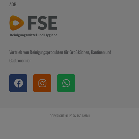
AGB
Vertrieb von Reinigungsprodukten für Großküchen, Kantinen und
Gastronomien
F
I
W
a
n
h
c
s
a
e
t
t
b
a
s
COPYRIGHT © 2026 FSE GMBH
o
g
a
o
r
p