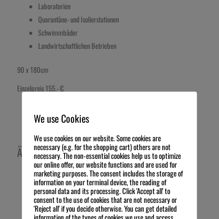
Laboratorien
Quarantäne- und Isolierstationen
Schwimmbäder
Landwirtschaftlichen Betrieben
90 x 180cm
Einzelpreis 155,- €
We use Cookies
We use cookies on our website. Some cookies are
necessary (e.g. for the shopping cart) others are not
Ähnliche Produkte
necessary. The non-essential cookies help us to optimize
our online offer, our website functions and are used for
marketing purposes. The consent includes the storage of
information on your terminal device, the reading of
personal data and its processing. Click 'Accept all' to
consent to the use of cookies that are not necessary or
'Reject all' if you decide otherwise. You can get detailed
information of the types of cookies we use and access