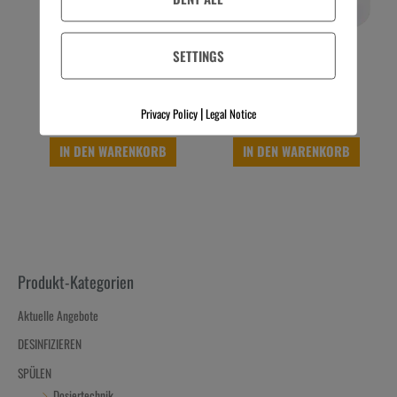
etolit GT 200 120 kg Fass
etolit GT 600 10 L Kanister
SETTINGS
623,22
€
49,64
€
Preis zzgl. MwSt.
Preis zzgl. MwSt.
5,19
€
/
kg
4,96
€
/
l
exkl. 19 % MwSt.
exkl. 19 % MwSt.
|
Privacy Policy
Legal Notice
Kostenloser Versand
Kostenloser Versand
IN DEN WARENKORB
IN DEN WARENKORB
Produkt-Kategorien
Aktuelle Angebote
DESINFIZIEREN
SPÜLEN
Dosiertechnik