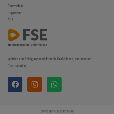
Datenschutz
Impressum
AGB
Vertrieb von Reinigungsprodukten für Großküchen, Kantinen und
Gastronomien
F
I
W
a
n
h
c
s
a
e
t
t
b
a
s
COPYRIGHT © 2026 FSE GMBH