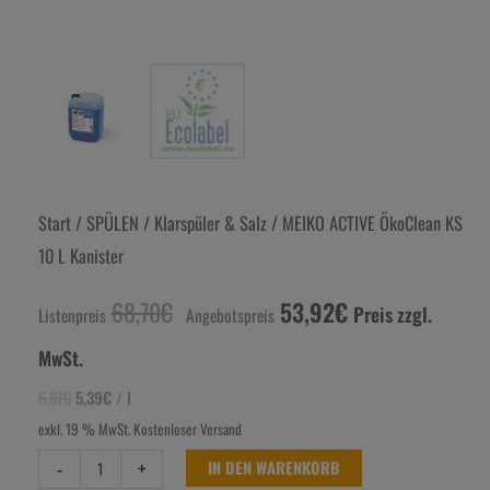
Start
/
SPÜLEN
/
Klarspüler & Salz
/ MEIKO ACTIVE ÖkoClean KS
10 L Kanister
68,70
€
53,92
€
Preis zzgl.
Listenpreis
Angebotspreis
MwSt.
6,87
€
5,39
€
/
l
exkl. 19 % MwSt.
Kostenloser Versand
-
+
IN DEN WARENKORB