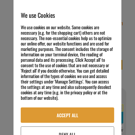
MEIKO ACTIVE KS G 5 L
Kanister
We use Cookies
36,50
€
Listenpreis
28,64
€
etolit Glanztrockner 4 x (4 x 1
Angebotspreis
Preis
We use cookies on our website. Some cookies are
zzgl. MwSt.
L Flasche)
necessary (e.g. for the shopping cart) others are not
7,30
€
5,73
€
/
l
necessary. The non-essential cookies help us to optimize
104,60
€
exkl. 19 % MwSt.
Preis zzgl. MwSt.
our online offer, our website functions and are used for
6,54
€
/
l
Kostenloser Versand
marketing purposes. The consent includes the storage of
exkl. 19 % MwSt.
information on your terminal device, the reading of
IN DEN WARENKORB
Kostenloser Versand
personal data and its processing. Click 'Accept all' to
consent to the use of cookies that are not necessary or
IN DEN WARENKORB
'Reject all' if you decide otherwise. You can get detailed
information of the types of cookies we use and access
their settings under 'Manage Settings'. You can access
the settings at any time and also subsequently deselect
cookies at any time (e.g. in the privacy policy or at the
bottom of our website).
ACCEPT ALL
DENY ALL