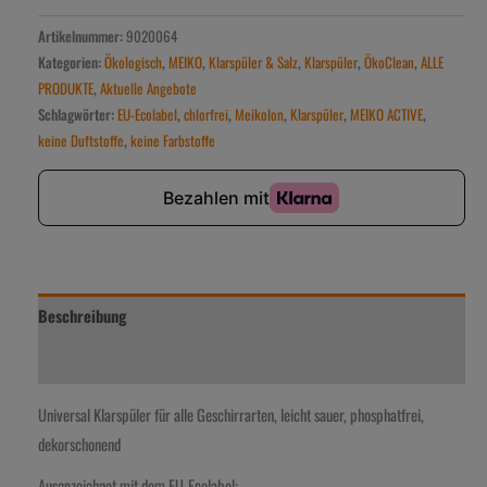
Artikelnummer:
9020064
Kategorien:
Ökologisch
,
MEIKO
,
Klarspüler & Salz
,
Klarspüler
,
ÖkoClean
,
ALLE
PRODUKTE
,
Aktuelle Angebote
Schlagwörter:
EU-Ecolabel
,
chlorfrei
,
Meikolon
,
Klarspüler
,
MEIKO ACTIVE
,
keine Duftstoffe
,
keine Farbstoffe
Beschreibung
Zusätzliche Information
Universal Klarspüler für alle Geschirrarten, leicht sauer, phosphatfrei,
dekorschonend
Ausgezeichnet mit dem EU-Ecolabel: