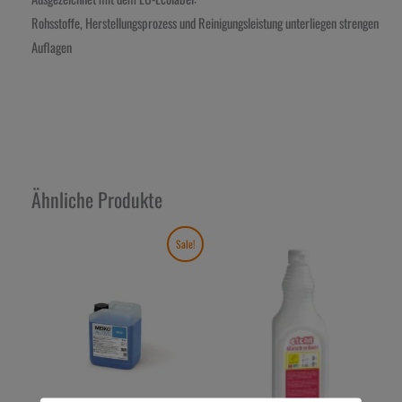
Rohsstoffe, Herstellungsprozess und Reinigungsleistung unterliegen strengen
Auflagen
Ähnliche Produkte
Aktueller
Ursprünglicher
Sale!
Preis
Preis
ist:
war:
28,64€.
36,50€