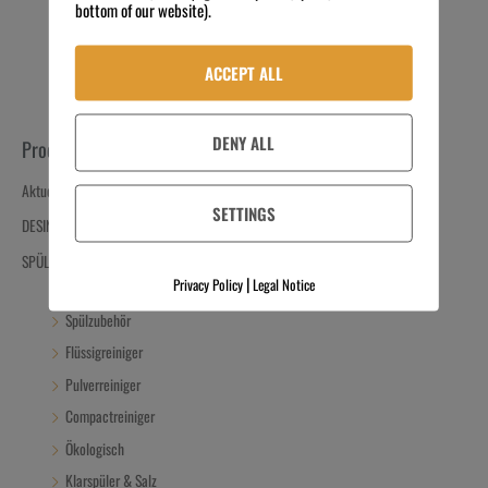
bottom of our website).
ACCEPT ALL
DENY ALL
Produkt-Kategorien
Aktuelle Angebote
SETTINGS
DESINFIZIEREN
SPÜLEN
|
Privacy Policy
Legal Notice
Dosiertechnik
Spülzubehör
Flüssigreiniger
Pulverreiniger
Compactreiniger
Ökologisch
Klarspüler & Salz