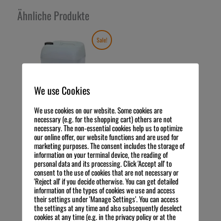
Ähnliche Produkte
Aktueller
Ursprünglicher
Sale!
Preis
Preis
ist:
war:
202,00€.
257,30€
We use Cookies
We use cookies on our website. Some cookies are
necessary (e.g. for the shopping cart) others are not
necessary. The non-essential cookies help us to optimize
our online offer, our website functions and are used for
MEIKO ACTIVE KS PL 25 kg
marketing purposes. The consent includes the storage of
Kanister
information on your terminal device, the reading of
257,30
€
Listenpreis
personal data and its processing. Click 'Accept all' to
202,00
€
Angebotspreis
Preis
consent to the use of cookies that are not necessary or
zzgl. MwSt.
'Reject all' if you decide otherwise. You can get detailed
10,29
€
8,08
€
/
l
information of the types of cookies we use and access
exkl. 19 % MwSt.
their settings under 'Manage Settings'. You can access
Kostenloser Versand
the settings at any time and also subsequently deselect
IN DEN WARENKORB
cookies at any time (e.g. in the privacy policy or at the