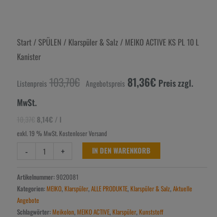
Start
/
SPÜLEN
/
Klarspüler & Salz
/ MEIKO ACTIVE KS PL 10 L
Kanister
103,70
€
81,36
€
Preis zzgl.
Listenpreis
Angebotspreis
MwSt.
10,37
€
8,14
€
/
l
exkl. 19 % MwSt.
Kostenloser Versand
-
+
IN DEN WARENKORB
Artikelnummer:
9020081
Kategorien:
MEIKO
,
Klarspüler
,
ALLE PRODUKTE
,
Klarspüler & Salz
,
Aktuelle
Angebote
Schlagwörter:
Meikolon
,
MEIKO ACTIVE
,
Klarspüler
,
Kunststoff