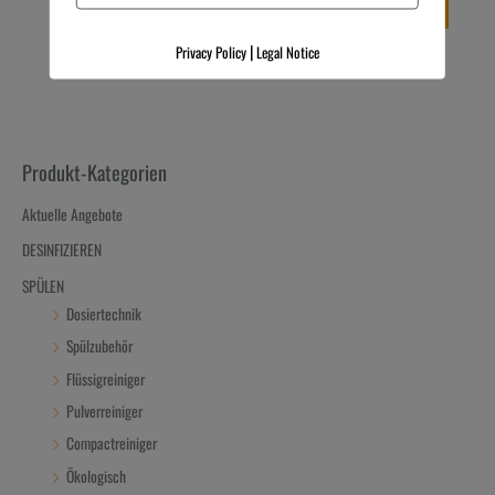
IN DEN WARENKORB
IN DEN WARENKORB
|
Privacy Policy
Legal Notice
Produkt-Kategorien
Aktuelle Angebote
DESINFIZIEREN
SPÜLEN
Dosiertechnik
Spülzubehör
Flüssigreiniger
Pulverreiniger
Compactreiniger
Ökologisch