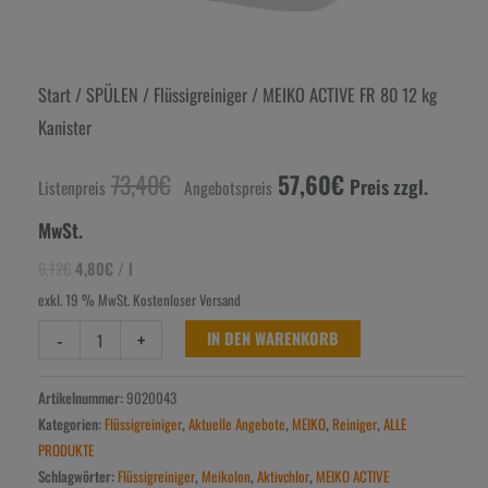
Start
/
SPÜLEN
/
Flüssigreiniger
/ MEIKO ACTIVE FR 80 12 kg
Kanister
73,40
€
57,60
€
Preis zzgl.
Listenpreis
Angebotspreis
MwSt.
6,12
€
4,80
€
/
l
exkl. 19 % MwSt.
Kostenloser Versand
-
+
IN DEN WARENKORB
Artikelnummer:
9020043
Kategorien:
Flüssigreiniger
,
Aktuelle Angebote
,
MEIKO
,
Reiniger
,
ALLE
PRODUKTE
Schlagwörter:
Flüssigreiniger
,
Meikolon
,
Aktivchlor
,
MEIKO ACTIVE