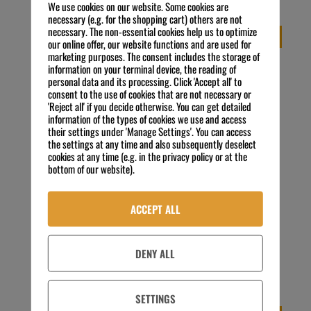
We use cookies on our website. Some cookies are
Kostenloser Versand
Kostenloser Versand
necessary (e.g. for the shopping cart) others are not
necessary. The non-essential cookies help us to optimize
IN DEN WARENKORB
IN DEN WARENKORB
our online offer, our website functions and are used for
marketing purposes. The consent includes the storage of
information on your terminal device, the reading of
personal data and its processing. Click 'Accept all' to
consent to the use of cookies that are not necessary or
'Reject all' if you decide otherwise. You can get detailed
information of the types of cookies we use and access
their settings under 'Manage Settings'. You can access
the settings at any time and also subsequently deselect
cookies at any time (e.g. in the privacy policy or at the
bottom of our website).
ACCEPT ALL
etolit 7800 25 kg Kanister
etolit 8000 250 kg Fass
DENY ALL
122,31
€
1.246,88
€
Preis zzgl. MwSt.
Preis zzgl. MwSt.
4,89
€
/
kg
4,99
€
/
kg
exkl. 19 % MwSt.
exkl. 19 % MwSt.
Kostenloser Versand
Kostenloser Versand
SETTINGS