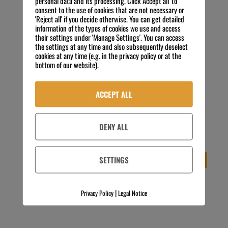
personal data and its processing. Click 'Accept all' to
consent to the use of cookies that are not necessary or
'Reject all' if you decide otherwise. You can get detailed
information of the types of cookies we use and access
their settings under 'Manage Settings'. You can access
the settings at any time and also subsequently deselect
cookies at any time (e.g. in the privacy policy or at the
bottom of our website).
ACCEPT ALL
etolit Grundreiniger 120 kg
Wandhalter für etolit Wipes
Fass
52,85
€
Preis zzgl. MwSt.
DENY ALL
537,54
€
Preis zzgl. MwSt.
exkl. 19 % MwSt.
4,48
€
/
kg
Kostenloser Versand
exkl. 19 % MwSt.
Kostenloser Versand
SETTINGS
IN DEN WARENKORB
IN DEN WARENKORB
|
Privacy Policy
Legal Notice