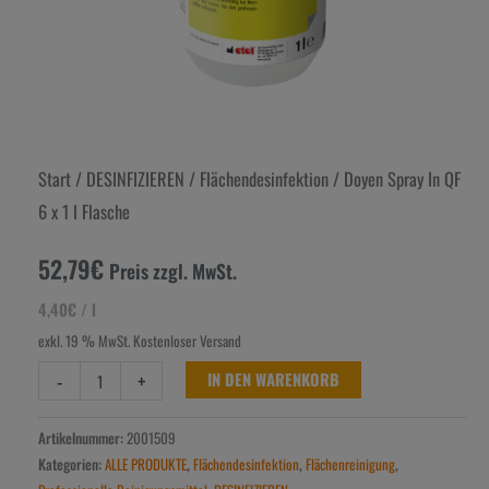
Start
/
DESINFIZIEREN
/
Flächendesinfektion
/ Doyen Spray In QF
6 x 1 l Flasche
52,79
€
Preis zzgl. MwSt.
4,40
€
/
l
exkl. 19 % MwSt.
Kostenloser Versand
-
+
IN DEN WARENKORB
Artikelnummer:
2001509
Kategorien:
ALLE PRODUKTE
,
Flächendesinfektion
,
Flächenreinigung
,