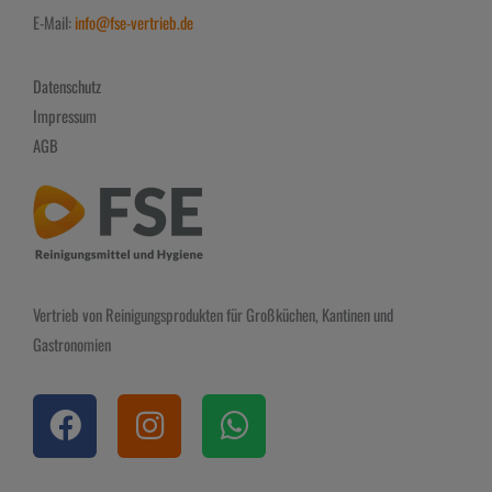
E-Mail:
info@fse-vertrieb.de
Datenschutz
Impressum
AGB
Vertrieb von Reinigungsprodukten für Großküchen, Kantinen und
Gastronomien
F
I
W
a
n
h
c
s
a