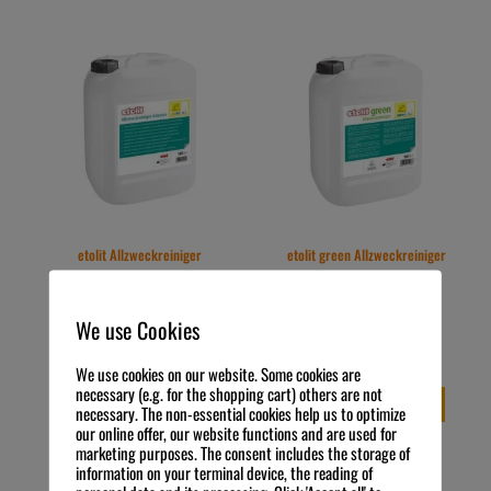
etolit Allzweckreiniger
etolit green Allzweckreiniger
intensiv 10 L Kanister
10 L Kanister
44,03
€
46,92
€
Preis zzgl. MwSt.
Preis zzgl. MwSt.
We use Cookies
4,40
€
/
l
4,69
€
/
l
exkl. 19 % MwSt.
exkl. 19 % MwSt.
Kostenloser Versand
Kostenloser Versand
We use cookies on our website. Some cookies are
necessary (e.g. for the shopping cart) others are not
IN DEN WARENKORB
IN DEN WARENKORB
necessary. The non-essential cookies help us to optimize
our online offer, our website functions and are used for
marketing purposes. The consent includes the storage of
information on your terminal device, the reading of