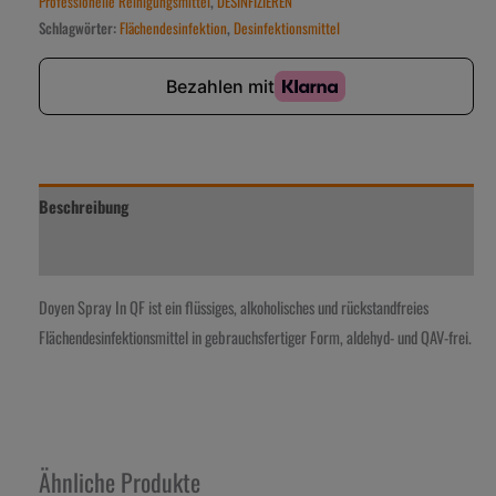
Professionelle Reinigungsmittel
,
DESINFIZIEREN
Schlagwörter:
Flächendesinfektion
,
Desinfektionsmittel
Beschreibung
Zusätzliche Information
Doyen Spray In QF ist ein flüssiges, alkoholisches und rück
standfreies
Flächendesinfektionsmittel in gebrauchs
fertiger Form, aldehyd- und QAV-frei.
Ähnliche Produkte