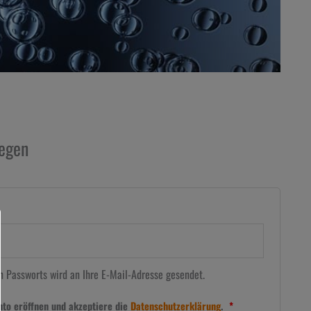
egen
n Passworts wird an Ihre E-Mail-Adresse gesendet.
nto eröffnen und akzeptiere die
Datenschutzerklärung
.
*
Erforderlich