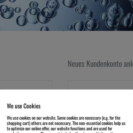
Erforderlich
Neues Kundenkonto anl
E-Mail-Adresse
*
We use Cookies
Ein Link zum Erstellen eines neue
We use cookies on our website. Some cookies are necessary (e.g. for the
shopping cart) others are not necessary. The non-essential cookies help us
to optimize our online offer, our website functions and are used for
Ja, ich möchte ein Kundenko