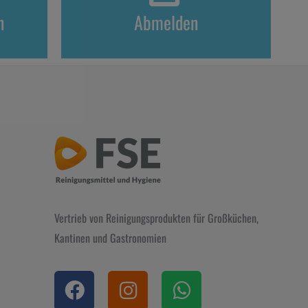
n
Abmelden
Vertrieb von Reinigungsprodukten für Großküchen,
Kantinen und Gastronomien
F
I
W
a
n
h