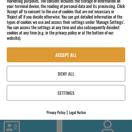
marketing purposes. The consent includes the storage of information on
your terminal device, the reading of personal data and its processing. Click
NEUES KUNDENKONTO AN
'Accept all' to consent to the use of cookies that are not necessary or
'Reject all' if you decide otherwise. You can get detailed information of the
types of cookies we use and access their settings under 'Manage Settings'.
You can access the settings at any time and also subsequently deselect
cookies at any time (e.g. in the privacy policy or at the bottom of our
website).
ACCEPT ALL
DENY ALL
 Der Streichpreis dient als Orientierung.
damit keine zusätzlichen Versandkosten entstehen.
SETTINGS
|
Privacy Policy
Legal Notice